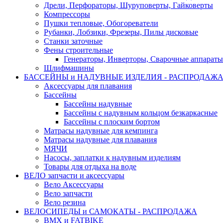
Дрели, Перфораторы, Шуруповерты, Гайковерты
Компрессоры
Пушки тепловые, Обогореватели
Рубанки, Лобзики, Фрезеры, Пилы дисковые
Станки заточные
Фены строительные
Генераторы, Инверторы, Сварочные аппараты
Шлифмашины
БАССЕЙНЫ и НАДУВНЫЕ ИЗДЕЛИЯ - РАСПРОДАЖ
Аксессуары для плавания
Бассейны
Бассейны надувные
Бассейны с надувным кольцом безкаркасные
Бассейны с плоским бортом
Матрасы надувные для кемпинга
Матрасы надувные для плавания
МЯЧИ
Насосы, заплатки к надувным изделиям
Товары для отдыха на воде
ВЕЛО запчасти и аксессуары
Вело Аксессуары
Вело запчасти
Вело резина
ВЕЛОСИПЕДЫ и САМОКАТЫ - РАСПРОДАЖА
BMX и FATBIKE