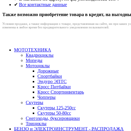
✔
Все контактные данные
Также возможно приобретение товара в кредит, на выгодны
Условия продажи, а также информация о товаре, представленная на сайте, ни при каких 
изменены в любое время без предварительного уведомления пользователей.
МОТОТЕХНИКА
Квадроциклы
Мопеды
Мотоциклы
Дорожные
Спортбайки
Эндуро ЭПТС
Кросс Питбайки
Кросс Спортинвентарь
Чопперы
Скутеры
Скутеры 125-250сс
Скутеры 50-80сс
Снегоходы, буксировщики
Трициклы
БЕНЗО и ЭЛЕКТРОИНСТРУМЕНТ - РАСПРОДАЖА