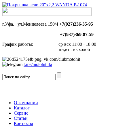
г.Уфа, ул.Менделеева 150/4
+7(927)236-35-95
+7(937)369-87-59
График работы: ср-вск 11:00 - 18:00
пн,вт - выходой
vk.com/clubmotohit
t.me/motohitufa
О компании
Каталог
Сервис
Статьи
Контакты