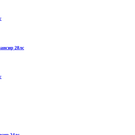
с
ансир 28лс
с
сир 24лс