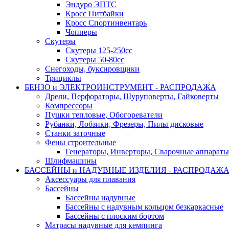
Эндуро ЭПТС
Кросс Питбайки
Кросс Спортинвентарь
Чопперы
Скутеры
Скутеры 125-250сс
Скутеры 50-80сс
Снегоходы, буксировщики
Трициклы
БЕНЗО и ЭЛЕКТРОИНСТРУМЕНТ - РАСПРОДАЖА
Дрели, Перфораторы, Шуруповерты, Гайковерты
Компрессоры
Пушки тепловые, Обогореватели
Рубанки, Лобзики, Фрезеры, Пилы дисковые
Станки заточные
Фены строительные
Генераторы, Инверторы, Сварочные аппараты
Шлифмашины
БАССЕЙНЫ и НАДУВНЫЕ ИЗДЕЛИЯ - РАСПРОДАЖ
Аксессуары для плавания
Бассейны
Бассейны надувные
Бассейны с надувным кольцом безкаркасные
Бассейны с плоским бортом
Матрасы надувные для кемпинга