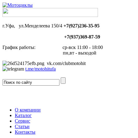
г.Уфа, ул.Менделеева 150/4
+7(927)236-35-95
+7(937)369-87-59
График работы: ср-вск 11:00 - 18:00
пн,вт - выходой
vk.com/clubmotohit
t.me/motohitufa
О компании
Каталог
Сервис
Статьи
Контакты