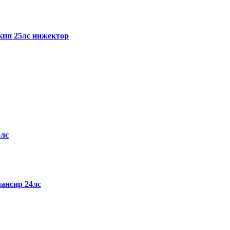
пп 25лс инжектор
5лс
ансир 24лс