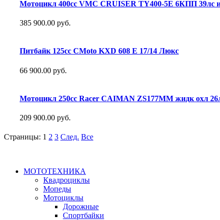
Мотоцикл 400сс VMC CRUISER TY400-5E 6КПП 39лс 
385 900.00 руб.
Питбайк 125сс CMoto KXD 608 Е 17/14 Люкс
66 900.00 руб.
Мотоцикл 250сс Racer CAIMAN ZS177MM жидк охл 26
209 900.00 руб.
Страницы:
1
2
3
След.
Все
МОТОТЕХНИКА
Квадроциклы
Мопеды
Мотоциклы
Дорожные
Спортбайки