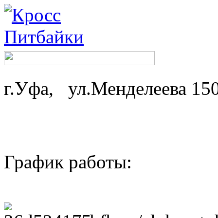
г.Уфа, ул.Менделеева 15
График работы: ср-
пн,вт - 