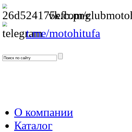
vk.com/clubmotoh
t.me/motohitufa
О компании
Каталог