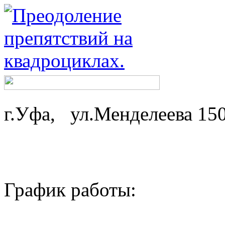
г.Уфа, ул.Менделеева 15
График работы: ср-
пн,вт - 