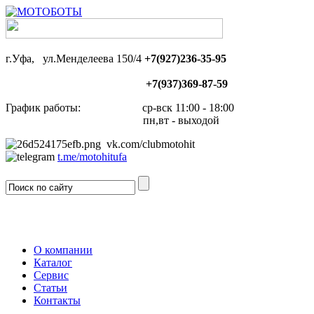
г.Уфа, ул.Менделеева 150/4
+7(927)236-35-95
+7(937)369-87-59
График работы: ср-вск 11:00 - 18:00
пн,вт - выходой
vk.com/clubmotohit
t.me/motohitufa
О компании
Каталог
Сервис
Статьи
Контакты