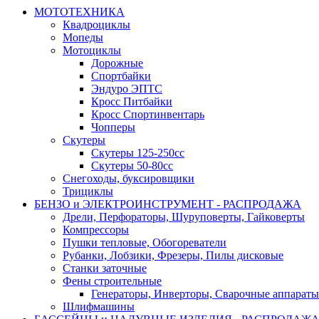
МОТОТЕХНИКА
Квадроциклы
Мопеды
Мотоциклы
Дорожные
Спортбайки
Эндуро ЭПТС
Кросс Питбайки
Кросс Спортинвентарь
Чопперы
Скутеры
Скутеры 125-250сс
Скутеры 50-80сс
Снегоходы, буксировщики
Трициклы
БЕНЗО и ЭЛЕКТРОИНСТРУМЕНТ - РАСПРОДАЖА
Дрели, Перфораторы, Шуруповерты, Гайковерты
Компрессоры
Пушки тепловые, Обогореватели
Рубанки, Лобзики, Фрезеры, Пилы дисковые
Станки заточные
Фены строительные
Генераторы, Инверторы, Сварочные аппараты
Шлифмашины