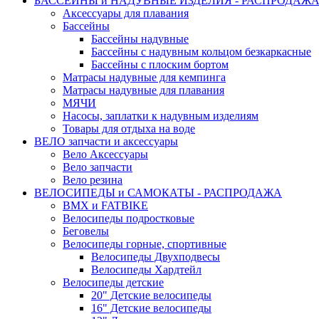
БАССЕЙНЫ и НАДУВНЫЕ ИЗДЕЛИЯ - РАСПРОДАЖ
Аксессуары для плавания
Бассейны
Бассейны надувные
Бассейны с надувным кольцом безкаркасные
Бассейны с плоским бортом
Матрасы надувные для кемпинга
Матрасы надувные для плавания
МЯЧИ
Насосы, заплатки к надувным изделиям
Товары для отдыха на воде
ВЕЛО запчасти и аксессуары
Вело Аксессуары
Вело запчасти
Вело резина
ВЕЛОСИПЕДЫ и САМОКАТЫ - РАСПРОДАЖА
BMX и FATBIKE
Велосипеды подростковые
Беговелы
Велосипеды горные, спортивные
Велосипеды Двухподвесы
Велосипеды Хардтейл
Велосипеды детские
20" Детские велосипеды
16" Детские велосипеды