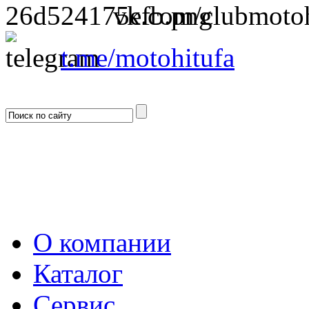
vk.com/clubmotoh
t.me/motohitufa
О компании
Каталог
Сервис