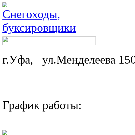
г.Уфа, ул.Менделеева 15
График работы: ср-
пн,вт - 