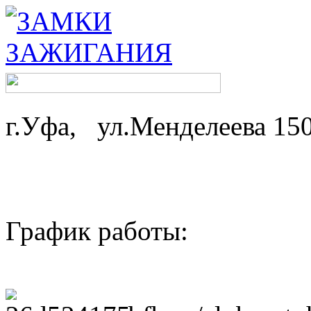
г.Уфа, ул.Менделеева 15
График работы: ср-
пн,вт - 