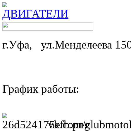
г.Уфа, ул.Менделеева 15
График работы: ср-
пн,вт - 
vk.com/clubmotoh