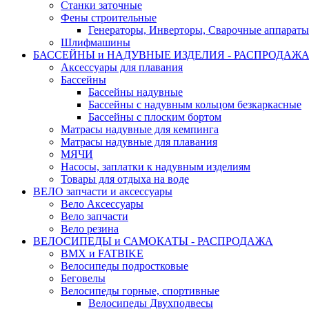
Станки заточные
Фены строительные
Генераторы, Инверторы, Сварочные аппараты
Шлифмашины
БАССЕЙНЫ и НАДУВНЫЕ ИЗДЕЛИЯ - РАСПРОДАЖ
Аксессуары для плавания
Бассейны
Бассейны надувные
Бассейны с надувным кольцом безкаркасные
Бассейны с плоским бортом
Матрасы надувные для кемпинга
Матрасы надувные для плавания
МЯЧИ
Насосы, заплатки к надувным изделиям
Товары для отдыха на воде
ВЕЛО запчасти и аксессуары
Вело Аксессуары
Вело запчасти
Вело резина
ВЕЛОСИПЕДЫ и САМОКАТЫ - РАСПРОДАЖА
BMX и FATBIKE
Велосипеды подростковые
Беговелы
Велосипеды горные, спортивные
Велосипеды Двухподвесы