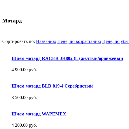
Мотард
Сортировать по:
Названию
Цене, по возрастанию
Цене, по уб
Шлем мотард RACER JK802 (L) желтый/оранжевый
4 900.00 руб.
Шлем мотард BLD 819-4 Серебристый
3 500.00 руб.
Шлем мотард WAPEMEX
4 200.00 руб.