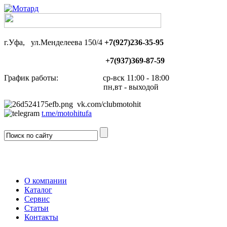
г.Уфа, ул.Менделеева 150/4
+7(927)236-35-95
+7(937)369-87-59
График работы: ср-вск 11:00 - 18:00
пн,вт - выходой
vk.com/clubmotohit
t.me/motohitufa
О компании
Каталог
Сервис
Статьи
Контакты