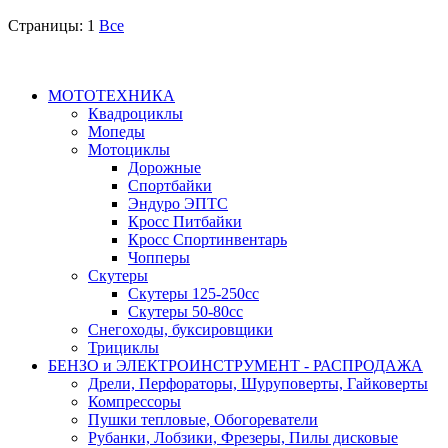
Страницы:
1
Все
МОТОТЕХНИКА
Квадроциклы
Мопеды
Мотоциклы
Дорожные
Спортбайки
Эндуро ЭПТС
Кросс Питбайки
Кросс Спортинвентарь
Чопперы
Скутеры
Скутеры 125-250сс
Скутеры 50-80сс
Снегоходы, буксировщики
Трициклы
БЕНЗО и ЭЛЕКТРОИНСТРУМЕНТ - РАСПРОДАЖА
Дрели, Перфораторы, Шуруповерты, Гайковерты
Компрессоры
Пушки тепловые, Обогореватели
Рубанки, Лобзики, Фрезеры, Пилы дисковые