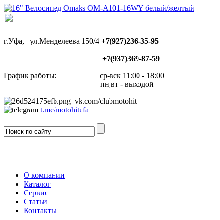
г.Уфа, ул.Менделеева 150/4
+7(927)236-35-95
+7(937)369-87-59
График работы: ср-вск 11:00 - 18:00
пн,вт - выходой
vk.com/clubmotohit
t.me/motohitufa
О компании
Каталог
Сервис
Статьи
Контакты