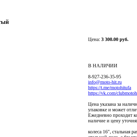
тый
Цена:
3 300.00 руб.
В НАЛИЧИИ
8-927-236-35-95
info@moto-hit.ru
https://t.me/motohitufa
https://vk.com/clubmotoh
Цена указана за наличн
упаковке и может отли
Ежедневно проходит ко
наличие и цену уточня
колеса 16", стальная р