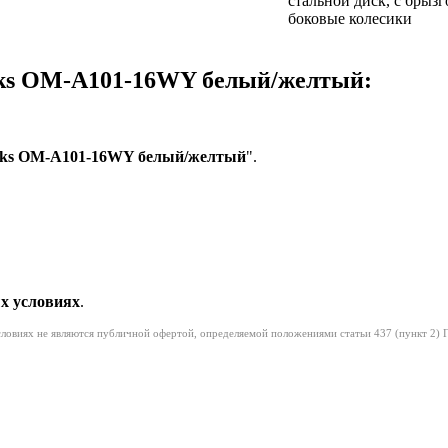
стальной диск, с брызг
боковые колесики
ks OM-A101-16WY белый/желтый:
aks OM-A101-16WY белый/желтый
".
х условиях
.
условиях не являются публичной офертой, определяемой положениями статьи 437 (пункт 2) 