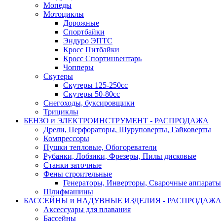
Мопеды
Мотоциклы
Дорожные
Спортбайки
Эндуро ЭПТС
Кросс Питбайки
Кросс Спортинвентарь
Чопперы
Скутеры
Скутеры 125-250сс
Скутеры 50-80сс
Снегоходы, буксировщики
Трициклы
БЕНЗО и ЭЛЕКТРОИНСТРУМЕНТ - РАСПРОДАЖА
Дрели, Перфораторы, Шуруповерты, Гайковерты
Компрессоры
Пушки тепловые, Обогореватели
Рубанки, Лобзики, Фрезеры, Пилы дисковые
Станки заточные
Фены строительные
Генераторы, Инверторы, Сварочные аппараты
Шлифмашины
БАССЕЙНЫ и НАДУВНЫЕ ИЗДЕЛИЯ - РАСПРОДАЖ
Аксессуары для плавания
Бассейны