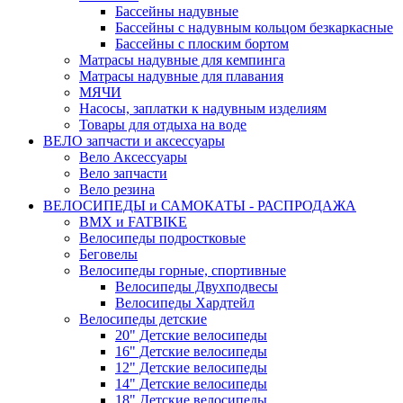
Бассейны надувные
Бассейны с надувным кольцом безкаркасные
Бассейны с плоским бортом
Матрасы надувные для кемпинга
Матрасы надувные для плавания
МЯЧИ
Насосы, заплатки к надувным изделиям
Товары для отдыха на воде
ВЕЛО запчасти и аксессуары
Вело Аксессуары
Вело запчасти
Вело резина
ВЕЛОСИПЕДЫ и САМОКАТЫ - РАСПРОДАЖА
BMX и FATBIKE
Велосипеды подростковые
Беговелы
Велосипеды горные, спортивные
Велосипеды Двухподвесы
Велосипеды Хардтейл
Велосипеды детские
20" Детские велосипеды
16" Детские велосипеды
12" Детские велосипеды
14" Детские велосипеды
18" Детские велосипеды