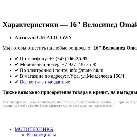
Характеристики — 16" Велосипед Oma
Артикул:
OM-A101-16WY
Мы готовы ответить на любые вопросы о "
16" Велосипед Om
✔ По телефону: +7 (347)
266-35-95
✔ Мобильный номер: +7-927-236-35-95
✔ По электронной почте: info@moto-hit.ru
✔ В магазине по адресу: г.Уфа, ул.Менделеева 150/4
✔
Все контактные данные
Также возможно приобретение товара в кредит, на выгодны
Условия продажи, а также информация о товаре, представленная на сайте, ни при каких 
изменены в любое время без предварительного уведомления пользователей.
МОТОТЕХНИКА
Квадроциклы