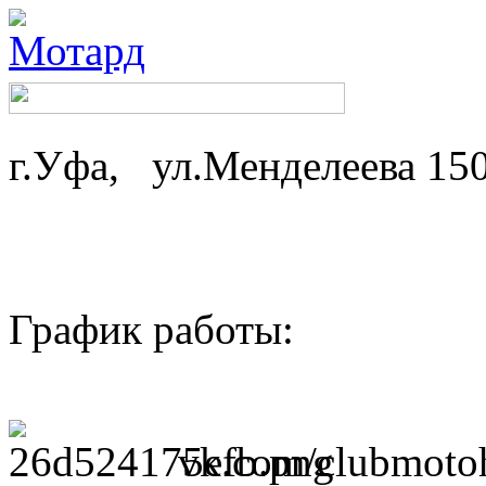
г.Уфа, ул.Менделеева 15
График работы: ср-
пн,вт - 
vk.com/clubmotoh