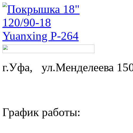
г.Уфа, ул.Менделеева 15
График работы: ср-
пн,вт - 