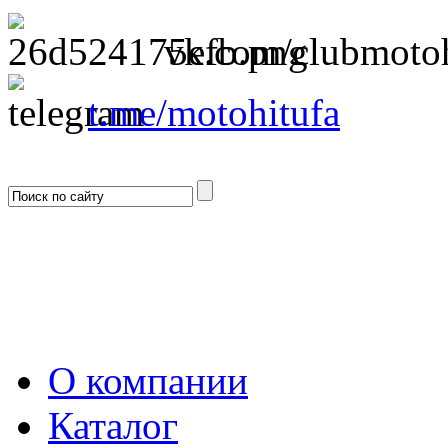
vk.com/clubmotoh
t.me/motohitufa
О компании
Каталог