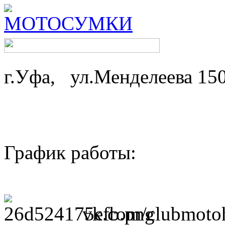
г.Уфа, ул.Менделеева 15
График работы: ср-
пн,вт - 
vk.com/clubmotoh