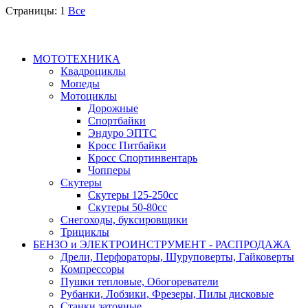
Страницы:
1
Все
МОТОТЕХНИКА
Квадроциклы
Мопеды
Мотоциклы
Дорожные
Спортбайки
Эндуро ЭПТС
Кросс Питбайки
Кросс Спортинвентарь
Чопперы
Скутеры
Скутеры 125-250сс
Скутеры 50-80сс
Снегоходы, буксировщики
Трициклы
БЕНЗО и ЭЛЕКТРОИНСТРУМЕНТ - РАСПРОДАЖА
Дрели, Перфораторы, Шуруповерты, Гайковерты
Компрессоры
Пушки тепловые, Обогореватели
Рубанки, Лобзики, Фрезеры, Пилы дисковые
Станки заточные