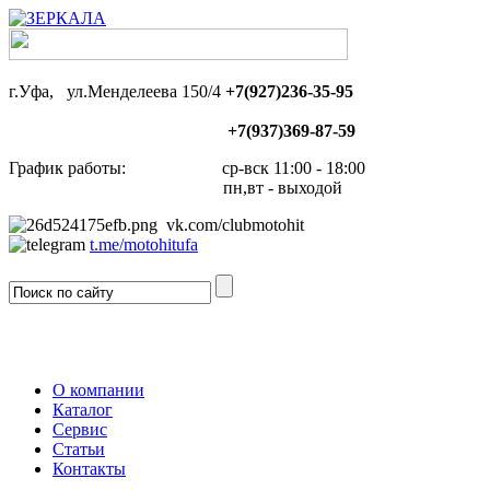
г.Уфа, ул.Менделеева 150/4
+7(927)236-35-95
+7(937)369-87-59
График работы: ср-вск 11:00 - 18:00
пн,вт - выходой
vk.com/clubmotohit
t.me/motohitufa
О компании
Каталог
Сервис
Статьи
Контакты