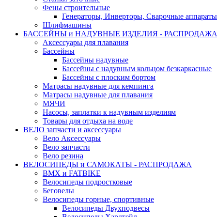
Фены строительные
Генераторы, Инверторы, Сварочные аппараты
Шлифмашины
БАССЕЙНЫ и НАДУВНЫЕ ИЗДЕЛИЯ - РАСПРОДАЖ
Аксессуары для плавания
Бассейны
Бассейны надувные
Бассейны с надувным кольцом безкаркасные
Бассейны с плоским бортом
Матрасы надувные для кемпинга
Матрасы надувные для плавания
МЯЧИ
Насосы, заплатки к надувным изделиям
Товары для отдыха на воде
ВЕЛО запчасти и аксессуары
Вело Аксессуары
Вело запчасти
Вело резина
ВЕЛОСИПЕДЫ и САМОКАТЫ - РАСПРОДАЖА
BMX и FATBIKE
Велосипеды подростковые
Беговелы
Велосипеды горные, спортивные
Велосипеды Двухподвесы
Велосипеды Хардтейл