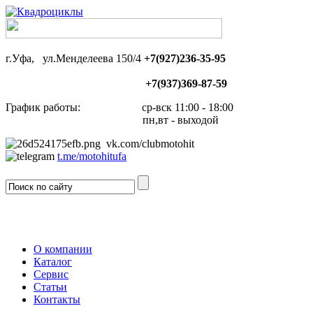
г.Уфа, ул.Менделеева 150/4
+7(927)236-35-95
+7(937)369-87-59
График работы: ср-вск 11:00 - 18:00
пн,вт - выходой
vk.com/clubmotohit
t.me/motohitufa
О компании
Каталог
Сервис
Статьи
Контакты