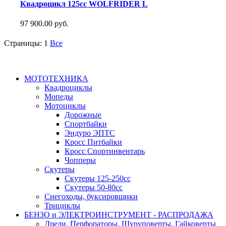
Квадроцикл 125сс WOLFRIDER L
97 900.00 руб.
Страницы:
1
Все
МОТОТЕХНИКА
Квадроциклы
Мопеды
Мотоциклы
Дорожные
Спортбайки
Эндуро ЭПТС
Кросс Питбайки
Кросс Спортинвентарь
Чопперы
Скутеры
Скутеры 125-250сс
Скутеры 50-80сс
Снегоходы, буксировщики
Трициклы
БЕНЗО и ЭЛЕКТРОИНСТРУМЕНТ - РАСПРОДАЖА
Дрели, Перфораторы, Шуруповерты, Гайковерты