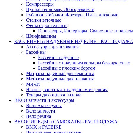
Компрессоры
Пушки тепловые, Обогореватели
Рубанки, Лобзики, Фрезеры, Пилы дисковые
Станки заточные
Фены строительные
Генераторы, Инверторы, Сварочные аппараты
Шлифмашины
БАССЕЙНЫ и НАДУВНЫЕ ИЗДЕЛИЯ - РАСПРОДАЖ
Аксессуары для плавания
Бассейны
Бассейны надувные
Бассейны с надувным кольцом безкаркасные
Бассейны с плоским бортом
Матрасы надувные для кемпинга
Матрасы надувные для плавания
МЯЧИ
Насосы, заплатки к надувным изделиям
Товары для отдыха на воде
ВЕЛО запчасти и аксессуары
Вело Аксессуары
Вело запчасти
Вело резина
ВЕЛОСИПЕДЫ и САМОКАТЫ - РАСПРОДАЖА
BMX и FATBIKE
Велосипеды подростковые