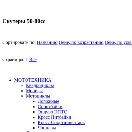
Скутеры 50-80сс
Сортировать по:
Названию
Цене, по возрастанию
Цене, по уб
Страницы:
1
Все
МОТОТЕХНИКА
Квадроциклы
Мопеды
Мотоциклы
Дорожные
Спортбайки
Эндуро ЭПТС
Кросс Питбайки
Кросс Спортинвентарь
Чопперы