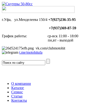
г.Уфа, ул.Менделеева 150/4
+7(927)236-35-95
+7(937)369-87-59
График работы: ср-вск 11:00 - 18:00
пн,вт - выходой
vk.com/clubmotohit
t.me/motohitufa
О компании
Каталог
Сервис
Статьи
Контакты