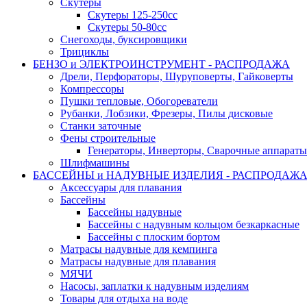
Скутеры
Скутеры 125-250сс
Скутеры 50-80сс
Снегоходы, буксировщики
Трициклы
БЕНЗО и ЭЛЕКТРОИНСТРУМЕНТ - РАСПРОДАЖА
Дрели, Перфораторы, Шуруповерты, Гайковерты
Компрессоры
Пушки тепловые, Обогореватели
Рубанки, Лобзики, Фрезеры, Пилы дисковые
Станки заточные
Фены строительные
Генераторы, Инверторы, Сварочные аппараты
Шлифмашины
БАССЕЙНЫ и НАДУВНЫЕ ИЗДЕЛИЯ - РАСПРОДАЖ
Аксессуары для плавания
Бассейны
Бассейны надувные
Бассейны с надувным кольцом безкаркасные
Бассейны с плоским бортом
Матрасы надувные для кемпинга
Матрасы надувные для плавания
МЯЧИ
Насосы, заплатки к надувным изделиям
Товары для отдыха на воде