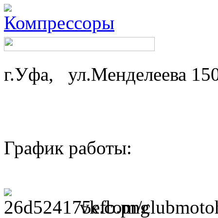
г.Уфа, ул.Менделеева 15
График работы: ср-
пн,вт - 
vk.com/clubmotoh