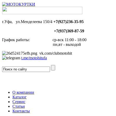
г.Уфа, ул.Менделеева 150/4
+7(927)236-35-95
+7(937)369-87-59
График работы: ср-вск 11:00 - 18:00
пн,вт - выходой
vk.com/clubmotohit
t.me/motohitufa
О компании
Каталог
Сервис
Статьи
Контакты