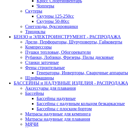
Кросс Спортинвентарь
Чопперы
Скутеры
Скутеры 125-250сс
Скутеры 50-80сс
Снегоходы, буксировщики
Трициклы
БЕНЗО и ЭЛЕКТРОИНСТРУМЕНТ - РАСПРОДАЖА
Дрели, Перфораторы, Шуруповерты, Гайковерты
Компрессоры
Пушки тепловые, Обогореватели
Рубанки, Лобзики, Фрезеры, Пилы дисковые
Станки заточные
Фены строительные
Генераторы, Инверторы, Сварочные аппараты
Шлифмашины
БАССЕЙНЫ и НАДУВНЫЕ ИЗДЕЛИЯ - РАСПРОДАЖ
Аксессуары для плавания
Бассейны
Бассейны надувные
Бассейны с надувным кольцом безкаркасные
Бассейны с плоским бортом
Матрасы надувные для кемпинга
Матрасы надувные для плавания
МЯЧИ