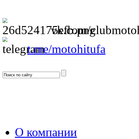
пн,вт - 
vk.com/clubmotoh
t.me/motohitufa
О компании