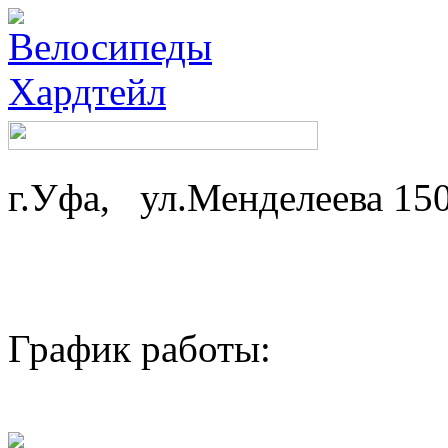
г.Уфа, ул.Менделеева 15
График работы: ср-
пн,вт - 