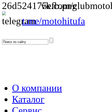
vk.com/clubmotoh
t.me/motohitufa
О компании
Каталог
Сервис