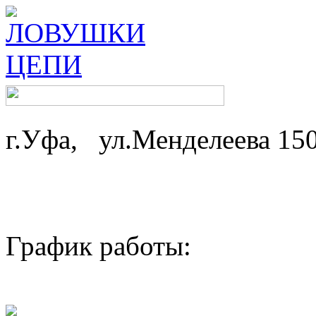
г.Уфа, ул.Менделеева 15
График работы: ср-
пн,вт - 