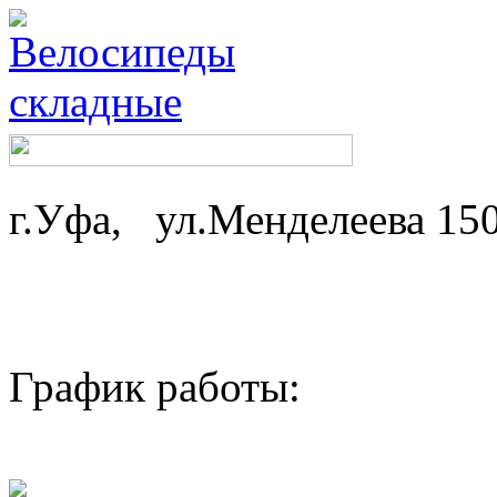
г.Уфа, ул.Менделеева 15
График работы: ср-
пн,вт - 