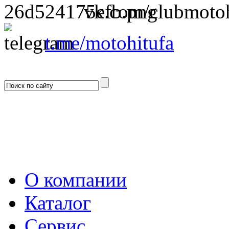
vk.com/clubmotoh
t.me/motohitufa
О компании
Каталог
Сервис