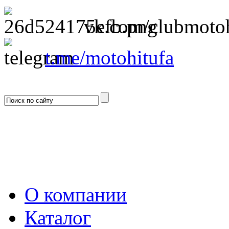
vk.com/clubmotoh
t.me/motohitufa
О компании
Каталог