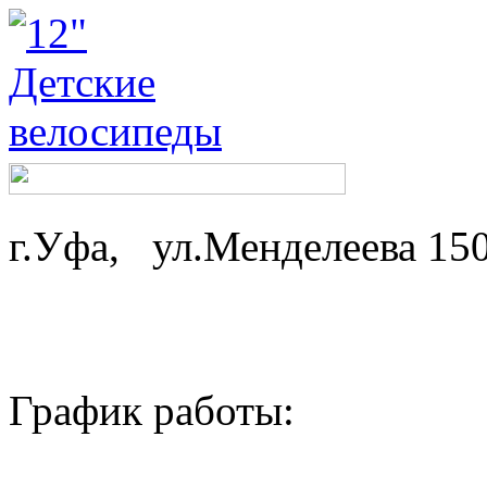
г.Уфа, ул.Менделеева 15
График работы: ср-
пн,вт - 