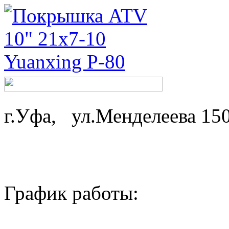
г.Уфа, ул.Менделеева 15
График работы: ср-
пн,вт - 