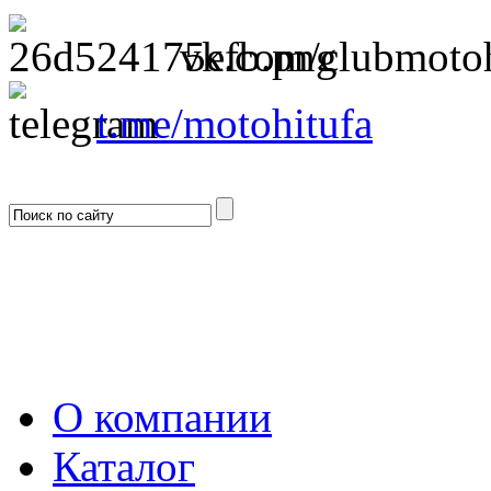
vk.com/clubmotoh
t.me/motohitufa
О компании
Каталог