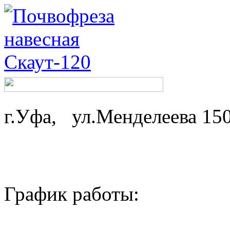
г.Уфа, ул.Менделеева 15
График работы: ср-
пн,вт - 