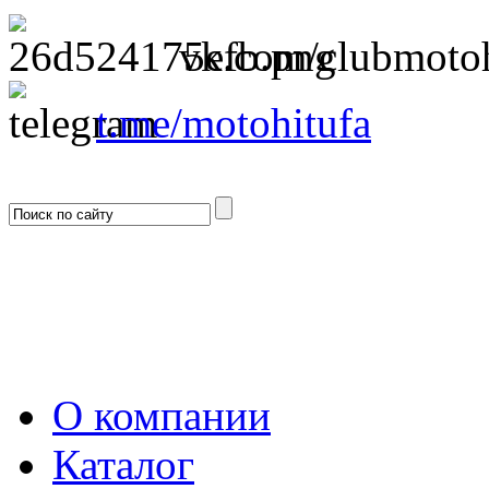
vk.com/clubmotoh
t.me/motohitufa
О компании
Каталог