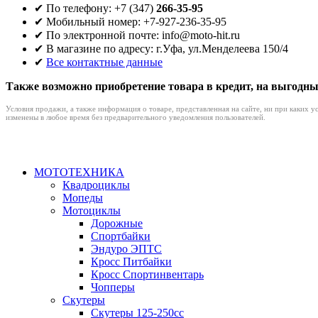
✔ По телефону: +7 (347)
266-35-95
✔ Мобильный номер: +7-927-236-35-95
✔ По электронной почте: info@moto-hit.ru
✔ В магазине по адресу: г.Уфа, ул.Менделеева 150/4
✔
Все контактные данные
Также возможно приобретение товара в кредит, на выгодны
Условия продажи, а также информация о товаре, представленная на сайте, ни при каких 
изменены в любое время без предварительного уведомления пользователей.
МОТОТЕХНИКА
Квадроциклы
Мопеды
Мотоциклы
Дорожные
Спортбайки
Эндуро ЭПТС
Кросс Питбайки
Кросс Спортинвентарь
Чопперы
Скутеры
Скутеры 125-250сс