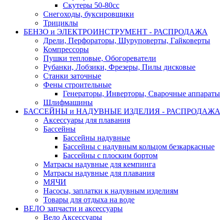
Скутеры 50-80сс
Снегоходы, буксировщики
Трициклы
БЕНЗО и ЭЛЕКТРОИНСТРУМЕНТ - РАСПРОДАЖА
Дрели, Перфораторы, Шуруповерты, Гайковерты
Компрессоры
Пушки тепловые, Обогореватели
Рубанки, Лобзики, Фрезеры, Пилы дисковые
Станки заточные
Фены строительные
Генераторы, Инверторы, Сварочные аппараты
Шлифмашины
БАССЕЙНЫ и НАДУВНЫЕ ИЗДЕЛИЯ - РАСПРОДАЖ
Аксессуары для плавания
Бассейны
Бассейны надувные
Бассейны с надувным кольцом безкаркасные
Бассейны с плоским бортом
Матрасы надувные для кемпинга
Матрасы надувные для плавания
МЯЧИ
Насосы, заплатки к надувным изделиям
Товары для отдыха на воде
ВЕЛО запчасти и аксессуары
Вело Аксессуары