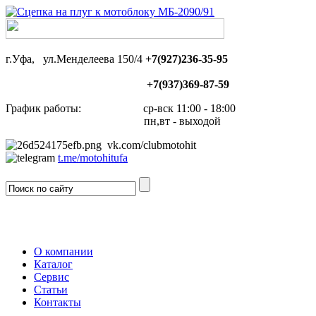
г.Уфа, ул.Менделеева 150/4
+7(927)236-35-95
+7(937)369-87-59
График работы: ср-вск 11:00 - 18:00
пн,вт - выходой
vk.com/clubmotohit
t.me/motohitufa
О компании
Каталог
Сервис
Статьи
Контакты