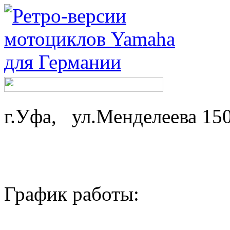
г.Уфа, ул.Менделеева 15
График работы: ср-
пн,вт - 