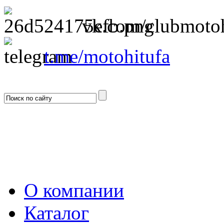
vk.com/clubmotoh
t.me/motohitufa
О компании
Каталог