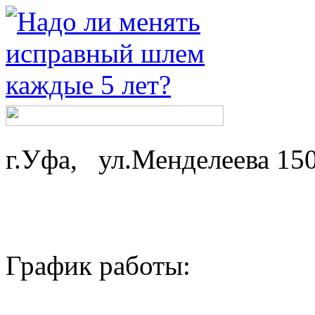
г.Уфа, ул.Менделеева 15
График работы: ср-
пн,вт - 