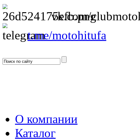
vk.com/clubmotoh
t.me/motohitufa
О компании
Каталог