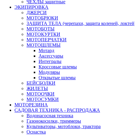
ЧЕХЛЫ защитные
ЭКИПИРОВКА
ДЖЕРСИ
МОТОБРЮКИ
ЗАЩИТА ТЕЛА (черепахи, защита коленей, локтей
МОТОБОТЫ
МОТОКУРТКИ
МОТОПЕРЧАТКИ
МОТОШЛЕМЫ
Мотард
Аксессуары
Интегралы
Кроссовые шлемы
Модуляры
Открытые шлемы
БЕЙСБОЛКИ
ЖИЛЕТЫ
МОТООЧКИ
МОТОСУМКИ
МОТОРЕЗИНА
САДОВАЯ ТЕХНИКА - РАСПРОДАЖА
Водонасосная техника
Газонокосилки, триммеры
Культиваторы, мотоблоки, трактора
Оснастка