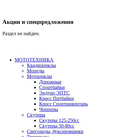
Акции и спецпредложения
Раздел не найден.
МОТОТЕХНИКА
Квадроциклы
Мопеды
Мотоциклы
Дорожные
Спортбайки
Эндуро ЭПТС
Кросс Питбайки
Кросс Спортинвентарь
Чопперы
Скутеры
Скутеры 125-250сс
Скутеры 50-80сс
Снегоходы, буксировщики
Трициклы