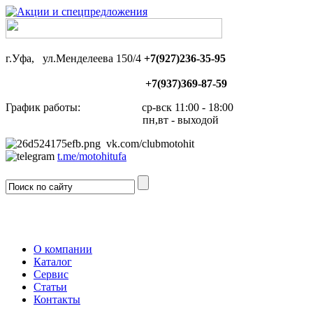
г.Уфа, ул.Менделеева 150/4
+7(927)236-35-95
+7(937)369-87-59
График работы: ср-вск 11:00 - 18:00
пн,вт - выходой
vk.com/clubmotohit
t.me/motohitufa
О компании
Каталог
Сервис
Статьи
Контакты