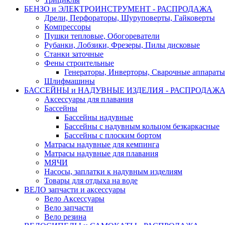
БЕНЗО и ЭЛЕКТРОИНСТРУМЕНТ - РАСПРОДАЖА
Дрели, Перфораторы, Шуруповерты, Гайковерты
Компрессоры
Пушки тепловые, Обогореватели
Рубанки, Лобзики, Фрезеры, Пилы дисковые
Станки заточные
Фены строительные
Генераторы, Инверторы, Сварочные аппараты
Шлифмашины
БАССЕЙНЫ и НАДУВНЫЕ ИЗДЕЛИЯ - РАСПРОДАЖ
Аксессуары для плавания
Бассейны
Бассейны надувные
Бассейны с надувным кольцом безкаркасные
Бассейны с плоским бортом
Матрасы надувные для кемпинга
Матрасы надувные для плавания
МЯЧИ
Насосы, заплатки к надувным изделиям
Товары для отдыха на воде
ВЕЛО запчасти и аксессуары
Вело Аксессуары
Вело запчасти
Вело резина