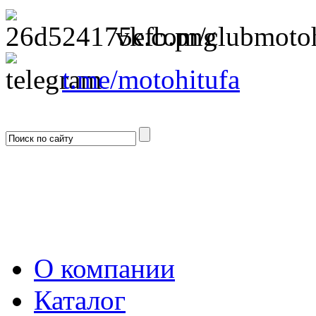
vk.com/clubmotoh
t.me/motohitufa
О компании
Каталог