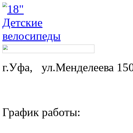
г.Уфа, ул.Менделеева 15
График работы: ср-
пн,вт - 