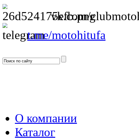
vk.com/clubmotoh
t.me/motohitufa
О компании
Каталог