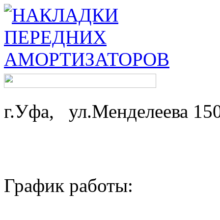
г.Уфа, ул.Менделеева 15
График работы: ср-
пн,вт - 